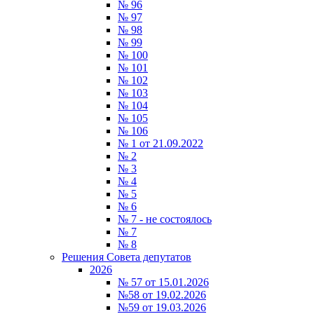
№ 96
№ 97
№ 98
№ 99
№ 100
№ 101
№ 102
№ 103
№ 104
№ 105
№ 106
№ 1 от 21.09.2022
№ 2
№ 3
№ 4
№ 5
№ 6
№ 7 - не состоялось
№ 7
№ 8
Решения Совета депутатов
2026
№ 57 от 15.01.2026
№58 от 19.02.2026
№59 от 19.03.2026